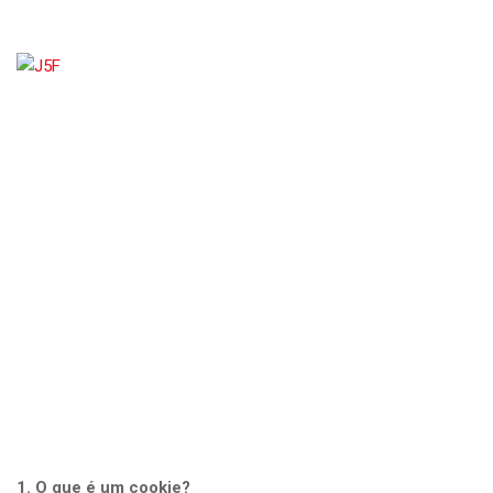
Skip
to
content
COOKIES
J5F
>
COOKIES
1. O que é um cookie?