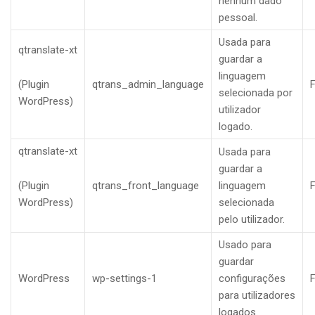
nenhum dado
pessoal.
Usada para
qtranslate-xt
guardar a
linguagem
(Plugin
qtrans_admin_language
F
selecionada por
WordPress)
utilizador
logado.
qtranslate-xt
Usada para
guardar a
(Plugin
qtrans_front_language
linguagem
F
WordPress)
selecionada
pelo utilizador.
Usado para
guardar
WordPress
wp-settings-1
configurações
F
para utilizadores
logados.