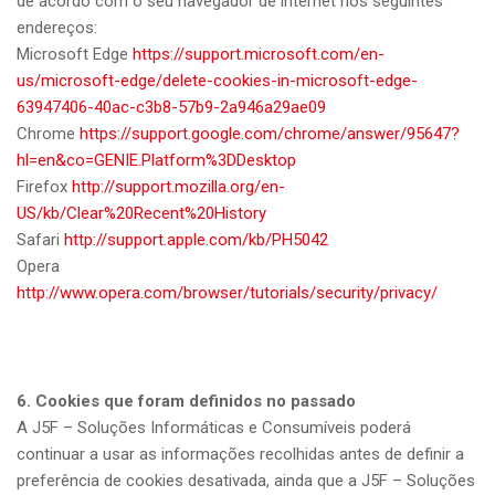
de acordo com o seu navegador de internet nos seguintes
endereços:
Microsoft Edge
https://support.microsoft.com/en-
us/microsoft-edge/delete-cookies-in-microsoft-edge-
63947406-40ac-c3b8-57b9-2a946a29ae09
Chrome
https://support.google.com/chrome/answer/95647?
hl=en&co=GENIE.Platform%3DDesktop
Firefox
http://support.mozilla.org/en-
US/kb/Clear%20Recent%20History
Safari
http://support.apple.com/kb/PH5042
Opera
http://www.opera.com/browser/tutorials/security/privacy/
6. Cookies que foram definidos no passado
A J5F – Soluções Informáticas e Consumíveis poderá
continuar a usar as informações recolhidas antes de definir a
preferência de cookies desativada, ainda que a J5F – Soluções